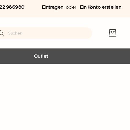
Zu
22 986980
Eintragen
Ein Konto erstellen
Inha
spr
earch
arch
Outlet