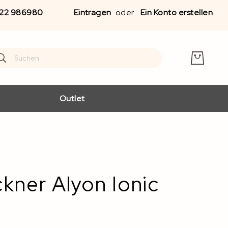
Zu
22 986980
Eintragen
Ein Konto erstellen
Inha
spr
earch
arch
Outlet
ckner Alyon Ionic
)