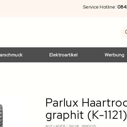
Service Hotline:
084
S
Se
arschmuck
Elektroartikel
Werbung
Parlux Haartro
graphit (K-1121
AUF LAGER
SKU
0690225