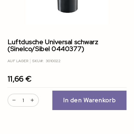
Zum
Anfang
der
Luftdusche Universal schwarz
Bildgalerie
(Sinelco/Sibel 0440377)
springen
AUF LAGER
SKU
3010022
11,66 €
In den Warenkorb