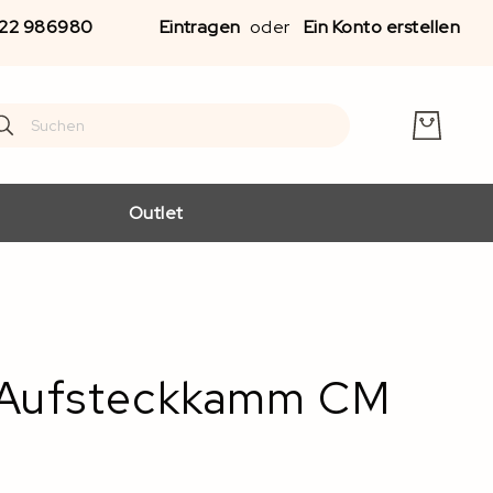
Zu
22 986980
Eintragen
Ein Konto erstellen
Inha
spr
earch
arch
Outlet
 Aufsteckkamm CM