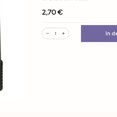
2,70 €
In 