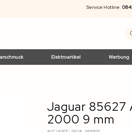
Service Hotline:
084
S
Se
arschmuck
Elektroartikel
Werbung
Jaguar 85627
2000 9 mm
AUF LAGER
SKU
3430900