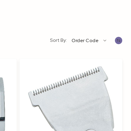
Sort By
Order Code