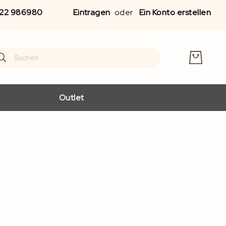
Zu
22 986980
Eintragen
Ein Konto erstellen
Inha
spr
earch
arch
Outlet