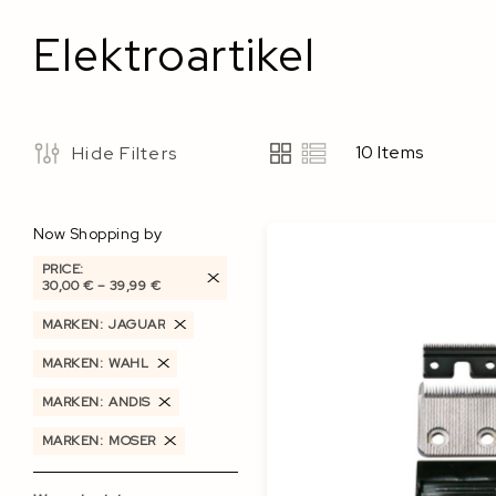
Elektroartikel
10
Items
Hide Filters
View
as
Now Shopping by
PRICE
30,00 €
–
39,99 €
MARKEN
JAGUAR
MARKEN
WAHL
MARKEN
ANDIS
MARKEN
MOSER