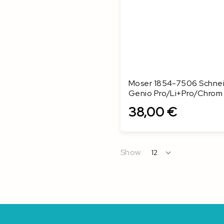
Moser 1854-7506 Schnei
Genio Pro/Li+Pro/Chrom
38,00 €
In den Warenkorb
Show
12
per
page