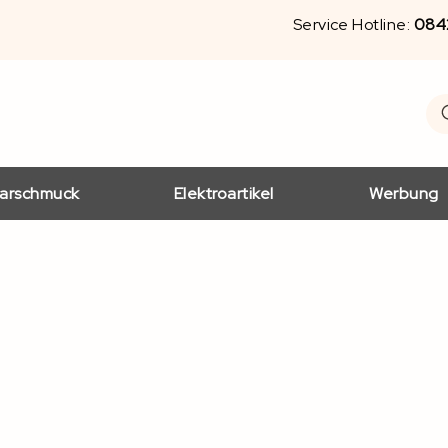
Service Hotline:
084
S
Se
arschmuck
Elektroartikel
Werbung