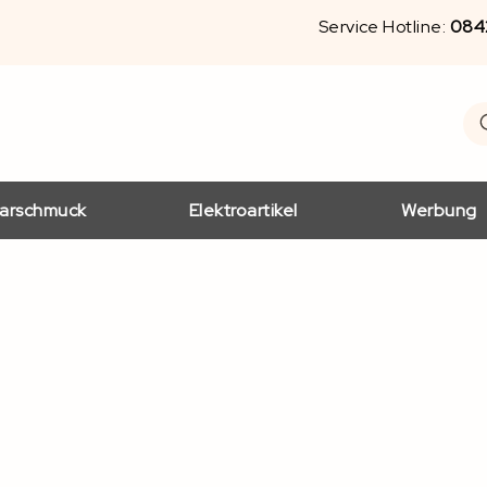
Service Hotline:
084
S
Se
arschmuck
Elektroartikel
Werbung