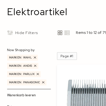
Elektroartikel
Items
1
to
12
of
7
Hide Filters
View
as
Now Shopping by
Page #1
MARKEN
WAHL
MARKEN
ANDIS
MARKEN
PARLUX
MARKEN
PANASONIC
Warenkorb leeren
Filters