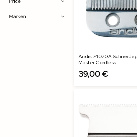
Price
Marken
Andis 74070A Schneidepl
Master Cordless
39,00 €
In den Warenkorb