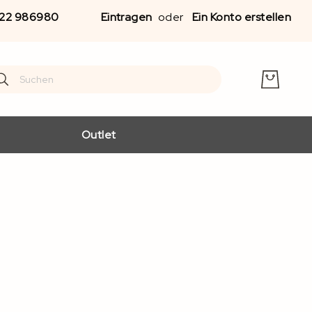
Zu
22 986980
Eintragen
Ein Konto erstellen
Inha
spr
earch
arch
Outlet