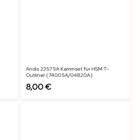
Andis 23575A Kammset für HSM T-
Outliner (74005A/04820A)
8,00 €
In den Warenkorb