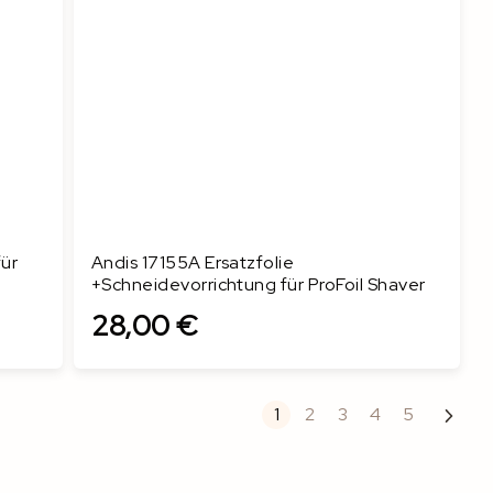
ür
Andis 17155A Ersatzfolie
+Schneidevorrichtung für ProFoil Shaver
28,00 €
In den Warenkorb
Page
Next
You're currently reading pa
Page
Page
Page
Page
1
2
3
4
5