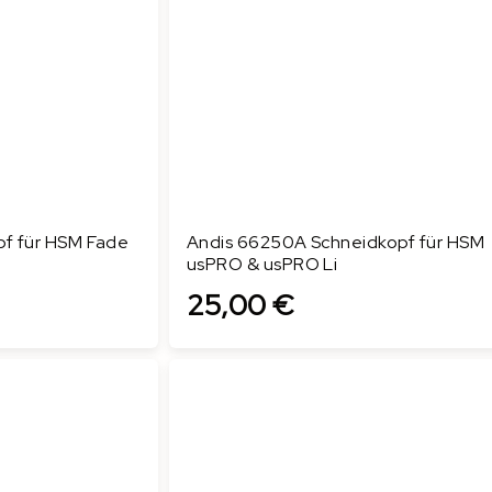
pf für HSM Fade
Andis 66250A Schneidkopf für HSM
usPRO & usPRO Li
25,00 €
In den Warenkorb