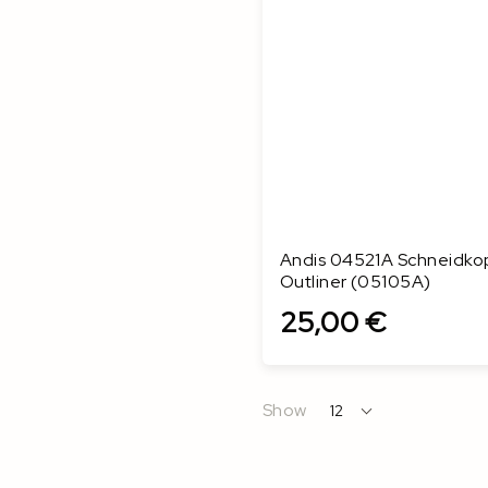
Andis 04521A Schneidko
Outliner (05105A)
25,00 €
In den Warenkorb
Show
12
per
page