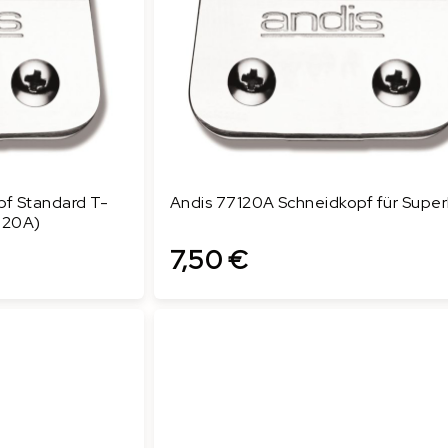
pf Standard T-
Andis 77120A Schneidkopf für Superl
4820A)
7,50 €
In den Warenkorb