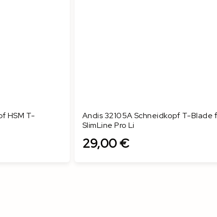
pf HSM T-
Andis 32105A Schneidkopf T-Blade f
SlimLine Pro Li
29,00 €
In den Warenkorb