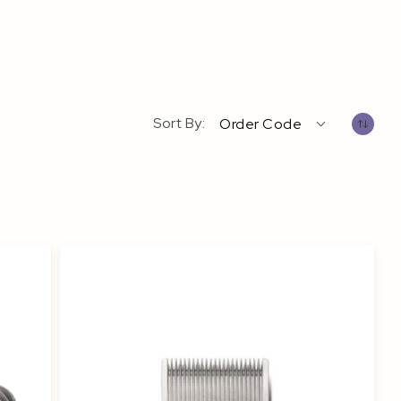
Sort By
Order Code