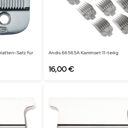
atten-Satz für
Andis 66565A Kammset 11-teilig
16,00 €
In den Warenkorb