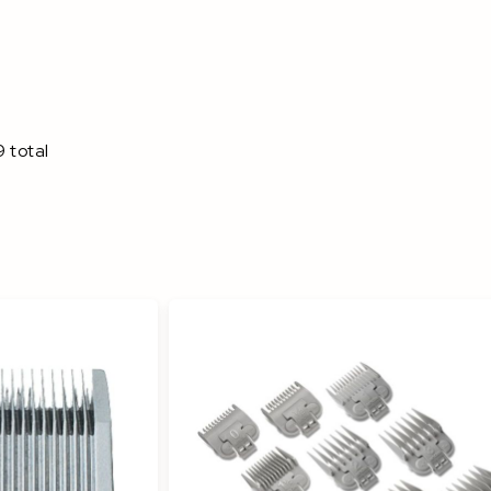
9
total