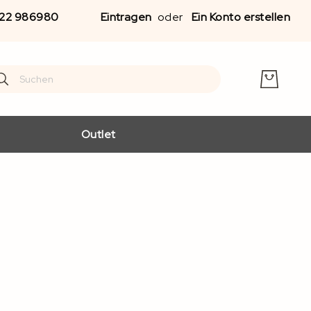
Zu
22 986980
Eintragen
Ein Konto erstellen
Inha
spr
earch
arch
Outlet