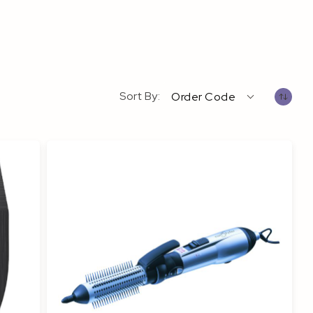
Sort By
Order Code