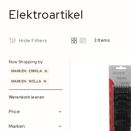
Elektroartikel
3
Items
Hide Filters
View
as
Now Shopping by
MARKEN
ERMILA
MARKEN
WELLA
Warenkorb leeren
Filters
Price
Marken