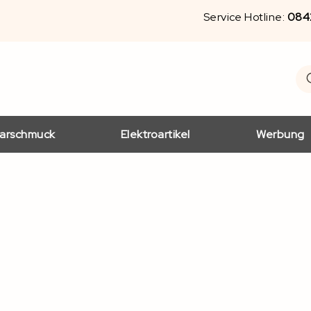
Service Hotline:
084
S
Se
arschmuck
Elektroartikel
Werbung