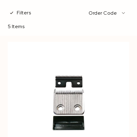
Filters
Order Code
5
Items