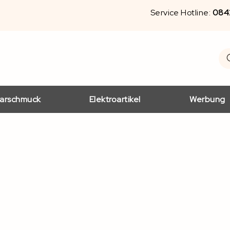
Service Hotline:
084
S
Se
arschmuck
Elektroartikel
Werbung