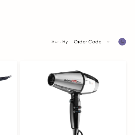
Sort By
Order Code