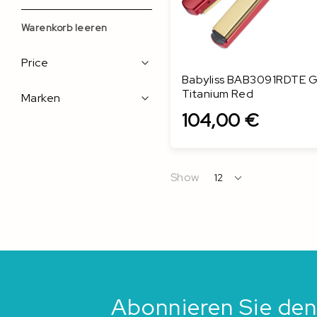
Warenkorb leeren
Filters
Price
Babyliss BAB3091RDTE G
Titanium Red
Marken
104,00 €
In den Warenkorb
Show
12
per
page
Abonnieren Sie den