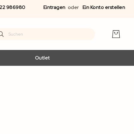
Zu
22 986980
Eintragen
Ein Konto erstellen
Inha
spr
earch
arch
Outlet