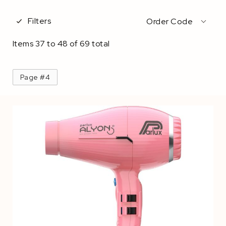
Filters
Order Code
Items
37
to
48
of
69
total
Page #4