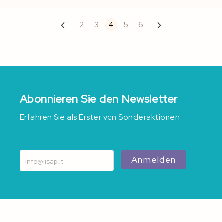
Page
Previous
Page
Next
Page
Page
You're currently reading page
Page
Page
2
3
4
5
6
Abonnieren Sie den Newsletter
Erfahren Sie als Erster von Sonderaktionen
Anmelden