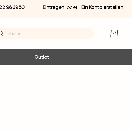
Zu
22 986980
Eintragen
Ein Konto erstellen
Inha
spr
earch
arch
Outlet