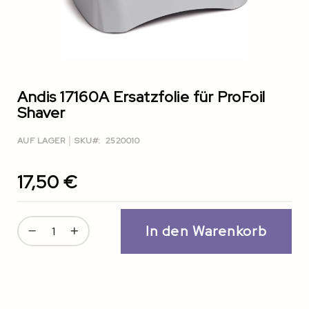
Zum
Anfang
der
Andis 17160A Ersatzfolie für ProFoil
Bildgalerie
Shaver
springen
AUF LAGER
SKU
2520010
17,50 €
In den Warenkorb